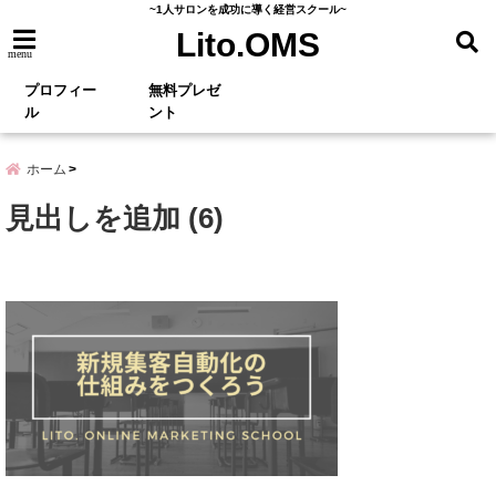
~1人サロンを成功に導く経営スクール~
Lito.OMS
menu
プロフィー
無料プレゼ
ル
ント
ホーム
見出しを追加 (6)