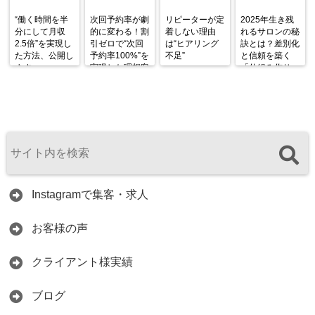
“働く時間を半
次回予約率が劇
リピーターが定
2025年生き残
分にして月収
的に変わる！割
着しない理由
れるサロンの秘
2.5倍”を実現し
引ゼロで“次回
は“ヒアリング
訣とは？差別化
た方法、公開し
予約率100%”を
不足”
と信頼を築く
ます。
実現した理想客
「仕組み作り」
フィルターの作
が鍵！
り方
Instagramで集客・求人
お客様の声
クライアント様実績
ブログ