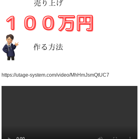
https://utage-system.com/video/MhHmJsmQtUC7