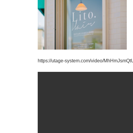
https://utage-system.com/video/MhHmJsmQ