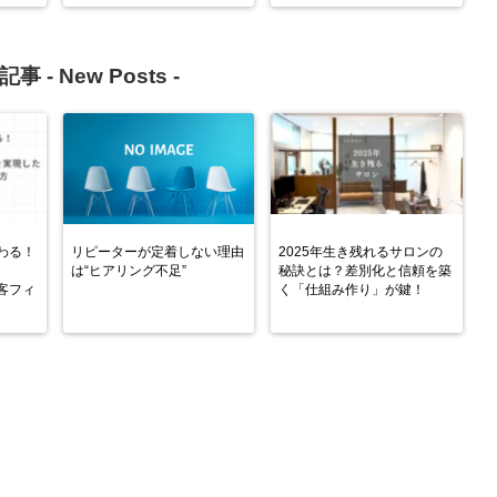
記事 -
New Posts
-
わる！
リピーターが定着しない理由
2025年生き残れるサロンの
は“ヒアリング不足”
秘訣とは？差別化と信頼を築
想客フィ
く「仕組み作り」が鍵！