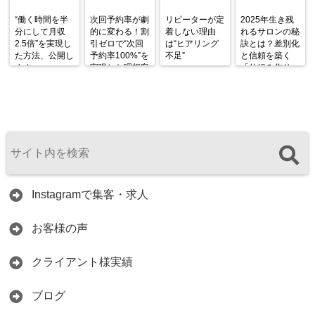
“働く時間を半
次回予約率が劇
リピーターが定
2025年生き残
分にして月収
的に変わる！割
着しない理由
れるサロンの秘
2.5倍”を実現し
引ゼロで“次回
は“ヒアリング
訣とは？差別化
た方法、公開し
予約率100%”を
不足”
と信頼を築く
ます。
実現した理想客
「仕組み作り」
フィルターの作
が鍵！
り方
Instagramで集客・求人
お客様の声
クライアント様実績
ブログ