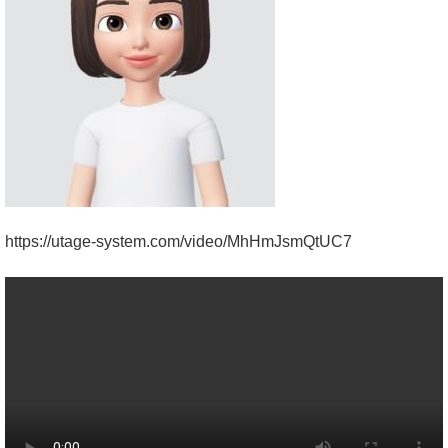
https://utage-system.com/video/MhHmJsmQtUC7