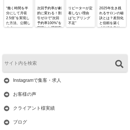
“働く時間を半
次回予約率が劇
リピーターが定
2025年生き残
分にして月収
的に変わる！割
着しない理由
れるサロンの秘
2.5倍”を実現し
引ゼロで“次回
は“ヒアリング
訣とは？差別化
た方法、公開し
予約率100%”を
不足”
と信頼を築く
ます。
実現した理想客
「仕組み作り」
フィルターの作
が鍵！
り方
Instagramで集客・求人
お客様の声
クライアント様実績
ブログ