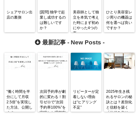
シェアサロン出
[質問] 独学で起
美容師として独
ひとり美容室レ
店の裏側
業し成功するの
立を本気で考え
ジ周りの機器は
は難しいです
た時にまず初め
何を選べば良い
か？
にやった4つの
ですか？
事
最新記事 -
New Posts
-
“働く時間を半
次回予約率が劇
リピーターが定
2025年生き残
分にして月収
的に変わる！割
着しない理由
れるサロンの秘
2.5倍”を実現し
引ゼロで“次回
は“ヒアリング
訣とは？差別化
た方法、公開し
予約率100%”を
不足”
と信頼を築く
ます。
実現した理想客
「仕組み作り」
フィルターの作
が鍵！
り方