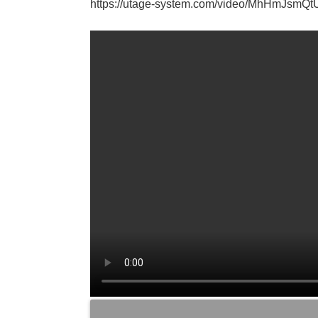
https://utage-system.com/video/MhHmJsmQ