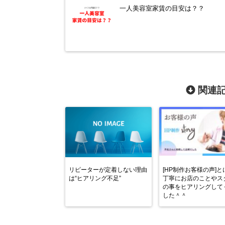
一人美容室家賃の目安は？？
関連記
リピーターが定着しない理由
[HP制作お客様の声]と
は“ヒアリング不足”
丁寧にお店のことやス
の事をヒアリングして
した＾＾