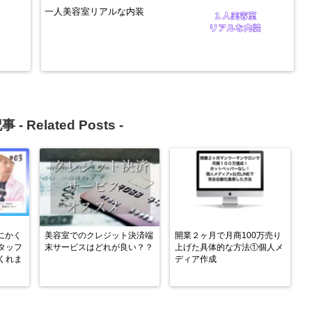
一人美容室リアルな内装
事 -
Related Posts
-
にかく
美容室でのクレジット決済端
開業２ヶ月で月商100万売り
タッフ
末サービスはどれが良い？？
上げた具体的な方法①個人メ
くれま
ディア作成