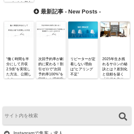
ッパーなし個人
メディア×公式
最新記事 -
New Posts
-
LINEで完全自
動化集客方法大
公開！！
“働く時間を半
次回予約率が劇
リピーターが定
2025年生き残
分にして月収
的に変わる！割
着しない理由
れるサロンの秘
2.5倍”を実現し
引ゼロで“次回
は“ヒアリング
訣とは？差別化
た方法、公開し
予約率100%”を
不足”
と信頼を築く
ます。
実現した理想客
「仕組み作り」
フィルターの作
が鍵！
り方
Instagramで集客・求人